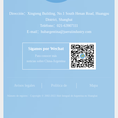
Dirección：Xingteng Building, No.1 South Henan Road, Huangpu
District, Shanghai
Teléfono：021-63907111
E-mail：hubargentina@jueruiindustry.com
Síganos por Wechat
Para conocer más
noticias sobre China-Argentina
Avisos legales
Política de
Mapa
privacidad
Número de registro：Copyright © 2002-2022 Hub Integral de Argentina en Shanghai